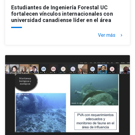
Estudiantes de Ingeniería Forestal UC
fortalecen vínculos internacionales con
universidad canadiense líder en el área
Ver más
keyboard_arrow_right