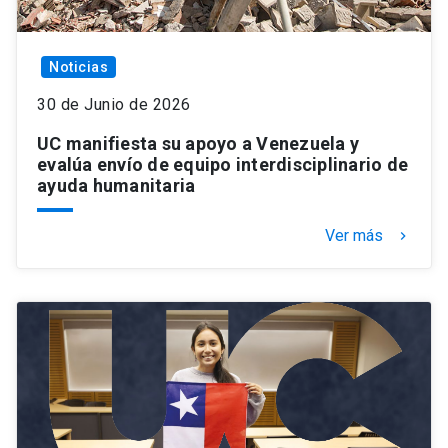
Noticias
30 de Junio de 2026
UC manifiesta su apoyo a Venezuela y
evalúa envío de equipo interdisciplinario de
ayuda humanitaria
Ver más
keyboard_arrow_right