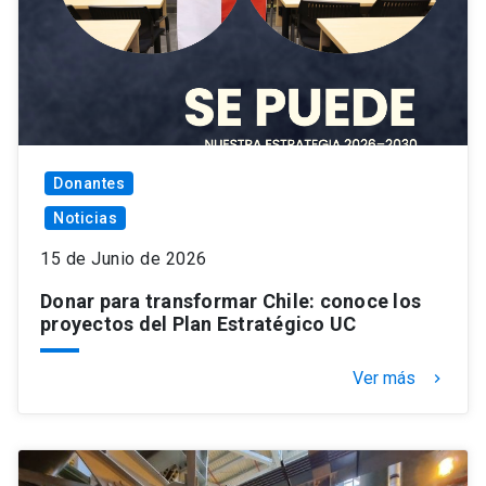
Donantes
Noticias
15 de Junio de 2026
Donar para transformar Chile: conoce los
proyectos del Plan Estratégico UC
Ver más
keyboard_arrow_right