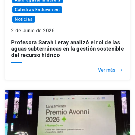
Antofagasta Minerals
Cátedras Endowment
Noticias
2 de Junio de 2026
Profesora Sarah Leray analizó el rol de las
aguas subterráneas en la gestión sostenible
del recurso hídrico
Ver más
keyboard_arrow_right