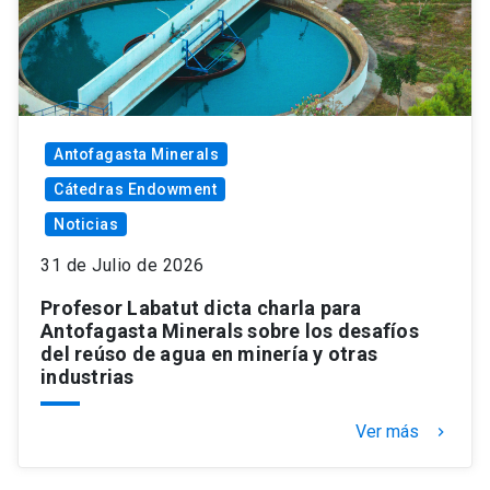
Antofagasta Minerals
Cátedras Endowment
Noticias
31 de Julio de 2026
Profesor Labatut dicta charla para
Antofagasta Minerals sobre los desafíos
del reúso de agua en minería y otras
industrias
Ver más
keyboard_arrow_right