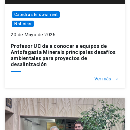
Cátedras Endowment
Noticias
20 de Mayo de 2026
Profesor UC da a conocer a equipos de
Antofagasta Minerals principales desafíos
ambientales para proyectos de
desalinización
Ver más
keyboard_arrow_right