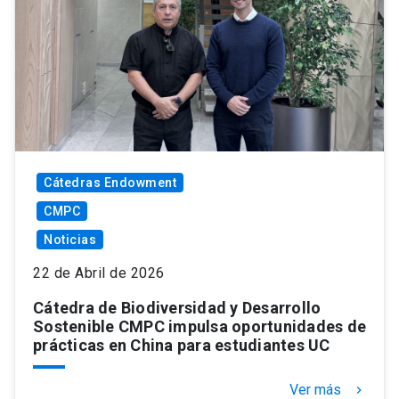
Cátedras Endowment
CMPC
Noticias
22 de Abril de 2026
Cátedra de Biodiversidad y Desarrollo
Sostenible CMPC impulsa oportunidades de
prácticas en China para estudiantes UC
Ver más
keyboard_arrow_right