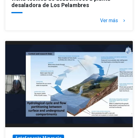
desaladora de Los Pelambres
Ver más
keyboard_arrow_right