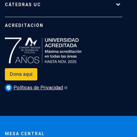
CÁTEDRAS UC
Cátedras Vigentes
ACREDITACIÓN
Dona aquí
Políticas de Privacidad
verified_user
MESA CENTRAL