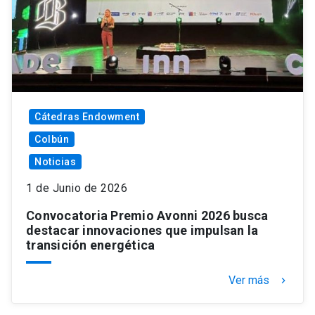
Cátedras Endowment
Colbún
Noticias
1 de Junio de 2026
Convocatoria Premio Avonni 2026 busca
destacar innovaciones que impulsan la
transición energética
Ver más
keyboard_arrow_right