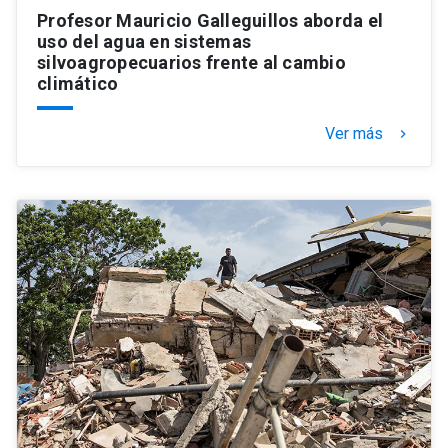
Profesor Mauricio Galleguillos aborda el
uso del agua en sistemas
silvoagropecuarios frente al cambio
climático
Ver más
keyboard_arrow_right