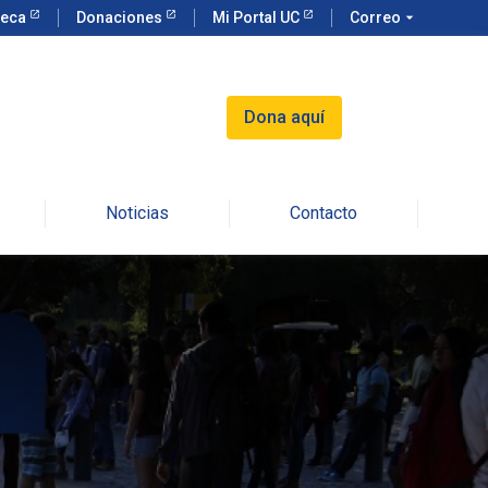
teca
Donaciones
Mi Portal UC
Correo
arrow_drop_down
Dona aquí
Noticias
Contacto