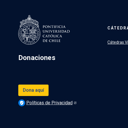
CÁTEDR
Cátedras V
Donaciones
Dona aquí
Políticas de Privacidad
verified_user