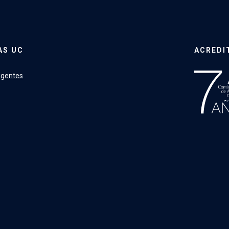
AS UC
ACREDI
igentes