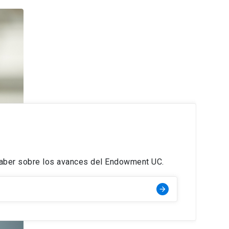
saber sobre los avances del Endowment UC.
arrow_forward