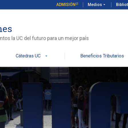
ADMISIÓN
Medios
arrow_drop_down
Biblio
nes
tos la UC del futuro para un mejor país
Cátedras UC
Beneficios Tributarios
arrow_drop_down