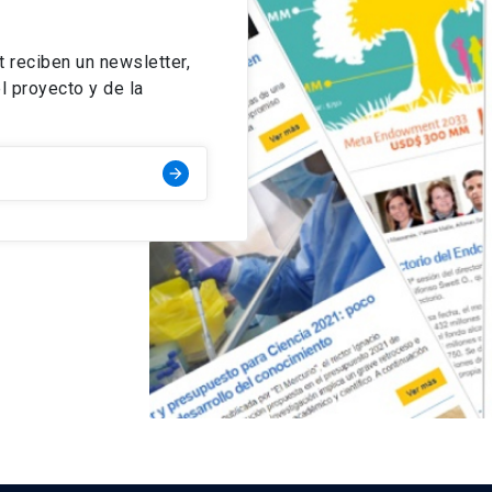
reciben un newsletter,
l proyecto y de la
arrow_forward