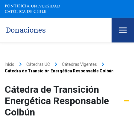
Donaciones
keyboard_arrow_right
keyboard_arrow_right
keyboard_arrow_right
Inicio
Cátedras UC
Cátedras Vigentes
Cátedra de Transición Energética Responsable Colbún
Cátedra de Transición
Energética Responsable
Colbún