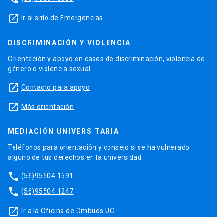
launch
Ir al sitio de Emergencias
DISCRIMINACIÓN Y VIOLENCIA
Orientación y apoyo en casos de discriminación, violencia de
género o violencia sexual.
launch
Contacto para apoyo
launch
Más orientación
MEDIACIÓN UNIVERSITARIA
Teléfonos para orientación y consejo si se ha vulnerado
alguno de tus derechos en la universidad.
phone
(56)95504 1691
phone
(56)95504 1247
launch
Ir a la Oficina de Ombuds UC