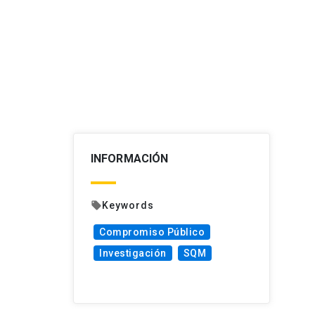
INFORMACIÓN
Keywords
local_offer
Compromiso Público
Investigación
SQM