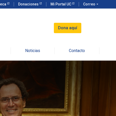
teca
Donaciones
Mi Portal UC
Correo
arrow_drop_down
Dona aquí
Noticias
Contacto