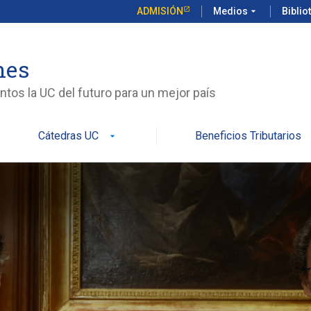
ADMISIÓN
Medios
arrow_drop_down
Biblio
nes
tos la UC del futuro para un mejor país
Cátedras UC
Beneficios Tributarios
arrow_drop_down