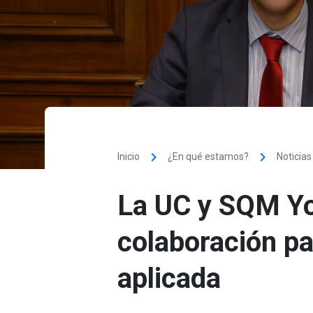
keyboard_arrow_right
keyboard_arrow_right
Inicio
¿En qué estamos?
Noticias
La UC y SQM Yo
colaboración pa
aplicada