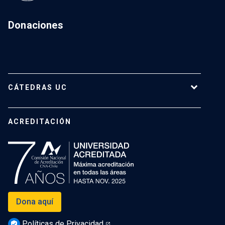
Donaciones
CÁTEDRAS UC
Cátedras Vigentes
ACREDITACIÓN
Dona aquí
Políticas de Privacidad
verified_user