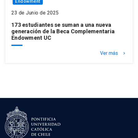
Endowment
23 de Junio de 2025
173 estudiantes se suman a una nueva
generación de la Beca Complementaria
Endowment UC
Ver más
keyboard_arrow_right