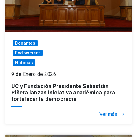
Donantes
Endowment
Noticias
9 de Enero de 2026
UC y Fundación Presidente Sebastián
Piñera lanzan iniciativa académica para
fortalecer la democracia
Ver más
keyboard_arrow_right