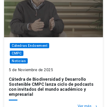
Cátedras Endowment
CMPC
Noticias
5 de Noviembre de 2025
Cátedra de Biodiversidad y Desarrollo
Sostenible CMPC lanza ciclo de podcasts
con invitados del mundo académico y
empresarial
Ver más
keyboard_arrow_right