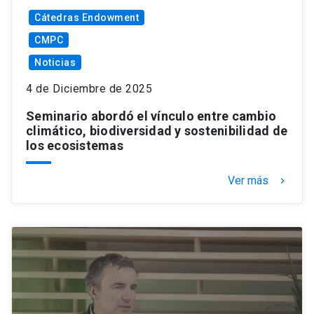
Cátedras Endowment
CMPC
Noticias
4 de Diciembre de 2025
Seminario abordó el vínculo entre cambio
climático, biodiversidad y sostenibilidad de
los ecosistemas
Ver más
keyboard_arrow_right