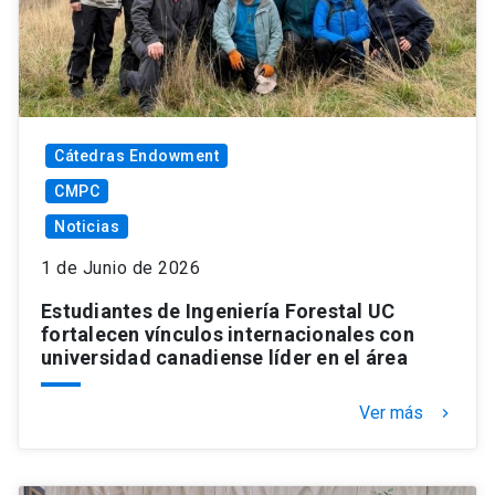
Cátedras Endowment
CMPC
Noticias
1 de Junio de 2026
Estudiantes de Ingeniería Forestal UC
fortalecen vínculos internacionales con
universidad canadiense líder en el área
Ver más
keyboard_arrow_right