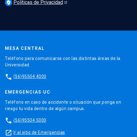
Políticas de Privacidad
verified_user
MESA CENTRAL
Teléfono para comunicarse con las distintas áreas de la
Universidad.
phone
(56)95504 4000
EMERGENCIAS UC
Teléfono en caso de accidente o situación que ponga en
riesgo tu vida dentro de algún campus.
phone
(56)95504 5000
launch
Ir al sitio de Emergencias