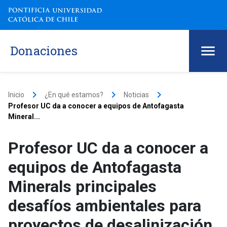
Donaciones
keyboard_arrow_right
keyboard_arrow_right
keyboard_arrow_right
Inicio
¿En qué estamos?
Noticias
Profesor UC da a conocer a equipos de Antofagasta
Mineral...
Profesor UC da a conocer a
equipos de Antofagasta
Minerals principales
desafíos ambientales para
proyectos de desalinización