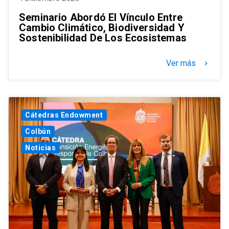
Seminario Abordó El Vínculo Entre
Cambio Climático, Biodiversidad Y
Sostenibilidad De Los Ecosistemas
Ver más
keyboard_arrow_right
Cátedras Endowment
Colbún
Noticias