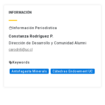
INFORMACIÓN
Información Periodistica
face
Constanza Rodríguez P.
Dirección de Desarrollo y Comunidad Alumni
carodri6@uc.cl
Keywords
local_offer
Antofagasta Minerals
Cátedras Endowment UC