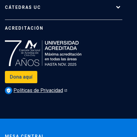
CÁTEDRAS UC
Cátedras Vigentes
ACREDITACIÓN
Dona aquí
Políticas de Privacidad
verified_user
MESA CENTRAL