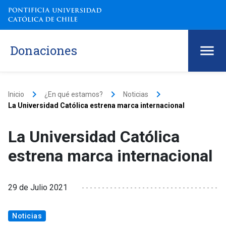
Donaciones
keyboard_arrow_right
keyboard_arrow_right
keyboard_arrow_right
Inicio
¿En qué estamos?
Noticias
La Universidad Católica estrena marca internacional
La Universidad Católica
estrena marca internacional
29 de Julio 2021
Noticias