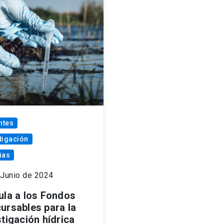
ntes
tigación
ias
 Junio de 2024
ula a los Fondos
ursables para la
tigación hídrica