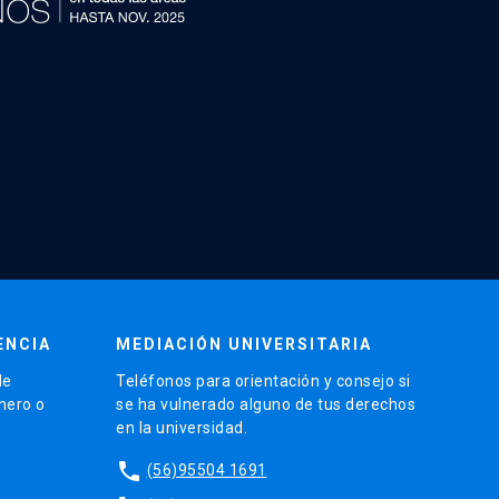
ENCIA
MEDIACIÓN UNIVERSITARIA
de
Teléfonos para orientación y consejo si
énero o
se ha vulnerado alguno de tus derechos
en la universidad.
phone
(56)95504 1691