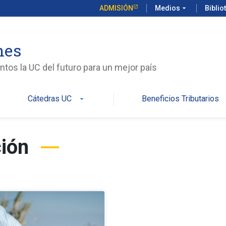
ADMISIÓN
Medios
arrow_drop_down
Biblio
nes
tos la UC del futuro para un mejor país
Cátedras UC
Beneficios Tributarios
arrow_drop_down
ción