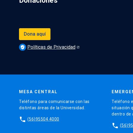
Donaciones
Dona aquí
Políticas de Privacidad
verified_user
MESA CENTRAL
EMERGE
Teléfono para comunicarse con las
Teléfono e
distintas áreas de la Universidad.
situación 
dentro de
phone
(56)95504 4000
phone
(56)9