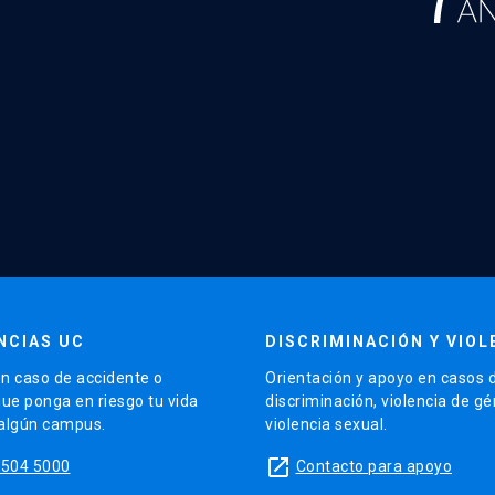
NCIAS UC
DISCRIMINACIÓN Y VIOL
n caso de accidente o
Orientación y apoyo en casos 
que ponga en riesgo tu vida
discriminación, violencia de g
 algún campus.
violencia sexual.
launch
5504 5000
Contacto para apoyo