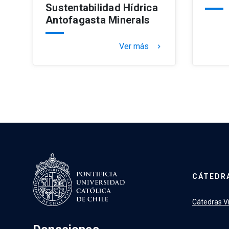
Sustentabilidad Hídrica
Antofagasta Minerals
Ver más
keyboard_arrow_right
CÁTEDR
Cátedras V