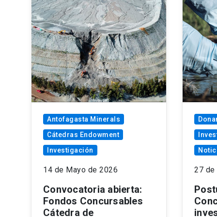
Antofagasta Minerals
Dona
Cátedras Endowment
Inves
Investigación
Notic
14 de Mayo de 2026
27 de
Convocatoria abierta:
Post
Fondos Concursables
Conc
Cátedra de
inves