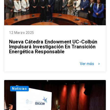
12 Marzo 2025
Nueva Cátedra Endowment UC-Colbún
Impulsará Investigación En Transición
Energética Responsable
Ver más
keyboard_arrow_right
Noticias