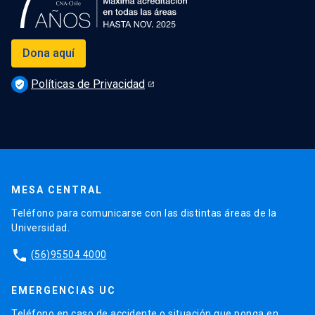
Dona aquí
Políticas de Privacidad
verified_user
MESA CENTRAL
Teléfono para comunicarse con las distintas áreas de la
Universidad.
phone
(56)95504 4000
EMERGENCIAS UC
Teléfono en caso de accidente o situación que ponga en