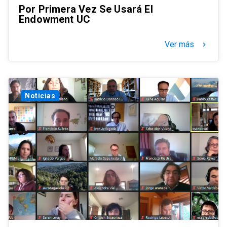
Por Primera Vez Se Usará El
Endowment UC
Ver más
keyboard_arrow_right
Noticias