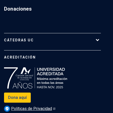
Donaciones
CÁTEDRAS UC
Cátedras Vigentes
ACREDITACIÓN
Dona aquí
Políticas de Privacidad
verified_user