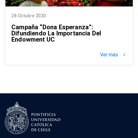
28 Octubre 2020
Campaña “Dona Esperanza”:
Difundiendo La Importancia Del
Endowment UC
Ver más
keyboard_arrow_right