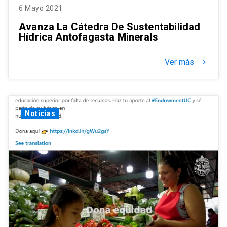
6 Mayo 2021
Avanza La Cátedra De Sustentabilidad
Hídrica Antofagasta Minerals
Ver más
keyboard_arrow_right
Noticias